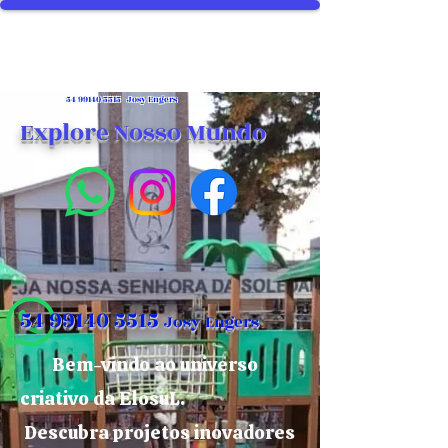
54 99140 5515
Josy Engers
Explore Nosso Mundo
54 99140 5515
Josy Engers
Bem-vindo ao universo
criativo da ElosuL.
Descubra projetos inovadores