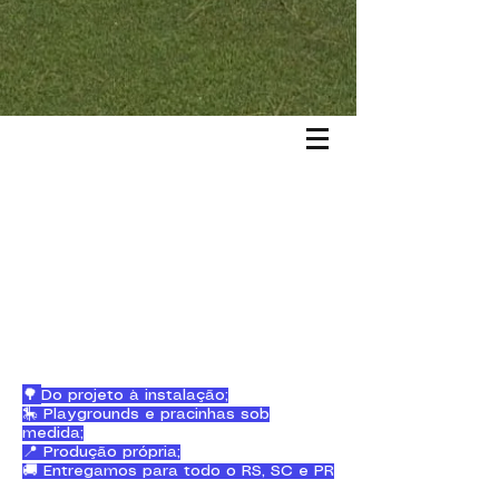
🌳
Do projeto à instalação;
🎠 Playgrounds e pracinhas sob
medida;
📍 Produção própria;
🚚 Entregamos para todo o RS, SC e PR