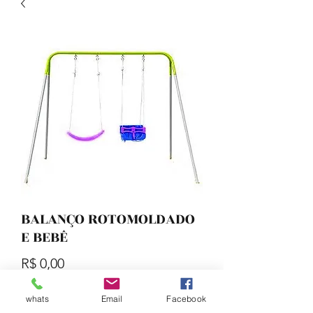
BALANÇO ROTOMOLDADO
E BEBÊ
Preço
R$ 0,00
whats
Email
Facebook
Quantidade
*