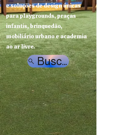
e soluções de design únicas
para playgrounds, praças
infantis, brinquedão,
mobiliário urbano e academia
ao ar livre.
Buscar