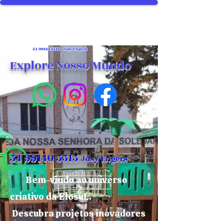
54 99140 5515
Josy Engers
Explore Nosso Mundo
54 99140 5515
Josy Engers
Bem-vindo ao universo
criativo da ElosuL.
Descubra projetos inovadores