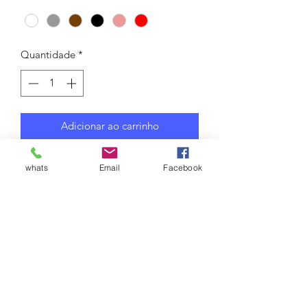
Quantidade
*
Adicionar ao carrinho
Talk to us
whats
Email
Facebook
Bancos com pés de concreto
josy.elosul@gmail.com
(54) 99140 5515 Josy whats
INFORMAÇÕES DE
ENTREGA