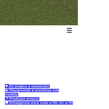
🌳
Do projeto à instalação;
🎠 Playgrounds e pracinhas sob
medida;
📍 Produção própria;
🚚 Entregamos para todo o RS, SC e PR