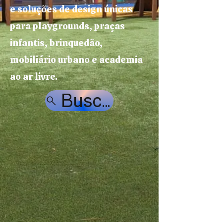
e soluções de design únicas
para playgrounds, praças
infantis, brinquedão,
mobiliário urbano e academia
ao ar livre.
Buscar