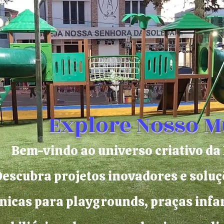
Explore Nosso 
Bem-vindo ao universo criativo 
escubra projetos inovadores e soluç
nicas para playgrounds, praças infan