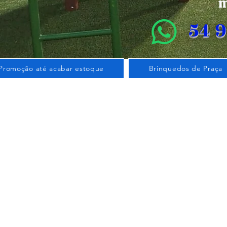
m
54 
Promoção até acabar estoque
Brinquedos de Praça