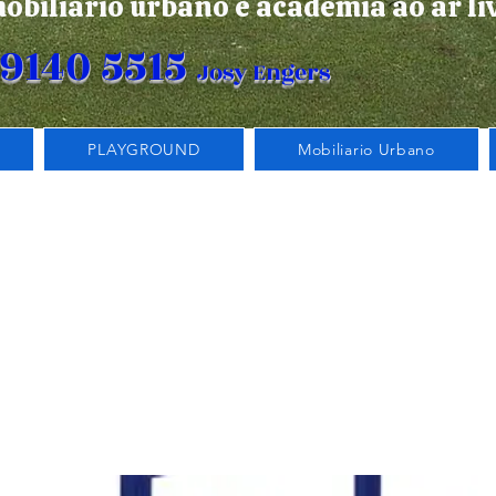
obiliário urbano e academia ao ar li
99140 5515
Josy Engers
PLAYGROUND
Mobiliario Urbano