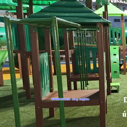
D
54 99140 5515 Josy Engers
ú