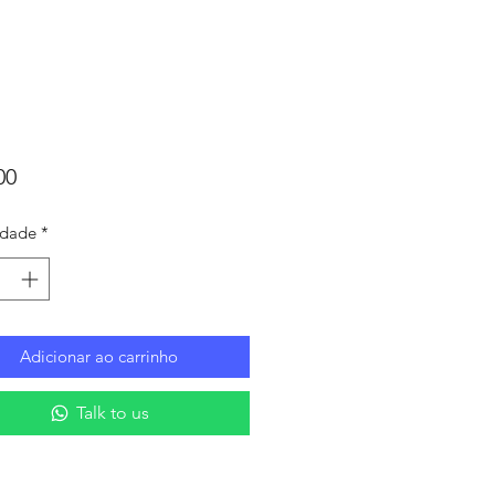
Preço
00
idade
*
Adicionar ao carrinho
Talk to us