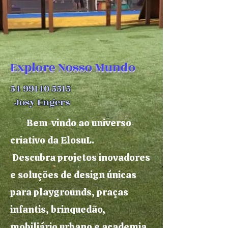
Explore Nosso Mundo
54 99140 5515
Josy Engers
Bem-vindo ao universo
criativo da ElosuL.
Descubra projetos inovadores
e soluções de design únicas
para playgrounds, praças
infantis, brinquedão,
mobiliário urbano e academia