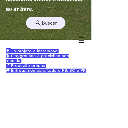
ao ar livre.
Buscar
🌳
Do projeto à instalação;
🎠 Playgrounds e pracinhas sob
medida;
📍 Produção própria;
🚚 Entregamos para todo o RS, SC e PR