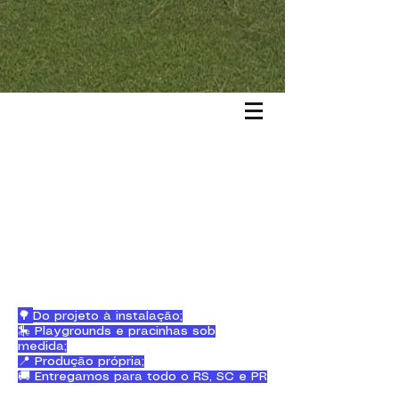
🌳
Do projeto à instalação;
🎠 Playgrounds e pracinhas sob
medida;
📍 Produção própria;
🚚 Entregamos para todo o RS, SC e PR