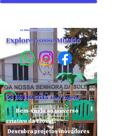
54 99140 5515
Josy Engers
Explore Nosso Mundo
54 99140 5515
Josy Engers
Bem-vindo ao universo
criativo da ElosuL.
Descubra projetos inovadores