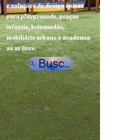
e soluções de design únicas
para playgrounds, praças
infantis, brinquedão,
mobiliário urbano e academia
ao ar livre.
Buscar