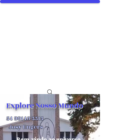
Explore Nosso Mundo
54 99140 5515
Josy Engers
Bem-vindo ao universo