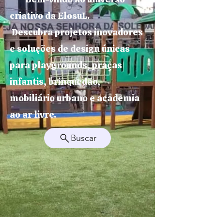
criativo da ElosuL.
Descubra projetos inovadores
e soluções de design únicas
para playgrounds, praças
infantis, brinquedão,
mobiliário urbano e academia
ao ar livre.
Buscar