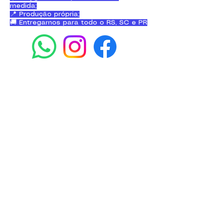
medida;
📍 Produção própria;
🚚 Entregamos para todo o RS, SC e PR