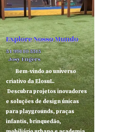
Explore Nosso Mundo
54 99140 5515
Josy Engers
Bem-vindo ao universo
criativo da ElosuL.
Descubra projetos inovadores
e soluções de design únicas
para playgrounds, praças
infantis, brinquedão,
mobiliário urbano e academia