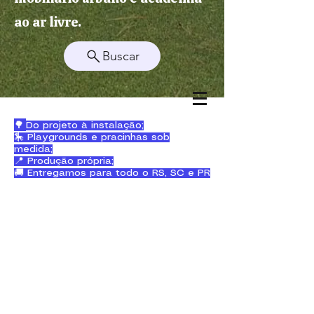
ao ar livre.
Buscar
🌳
Do projeto à instalação;
🎠 Playgrounds e pracinhas sob
medida;
📍 Produção própria;
🚚 Entregamos para todo o RS, SC e PR