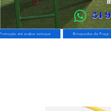
m
54 
Promoção até acabar estoque
Brinquedos de Praça