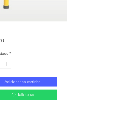
Preço
00
idade
*
Adicionar ao carrinho
Talk to us