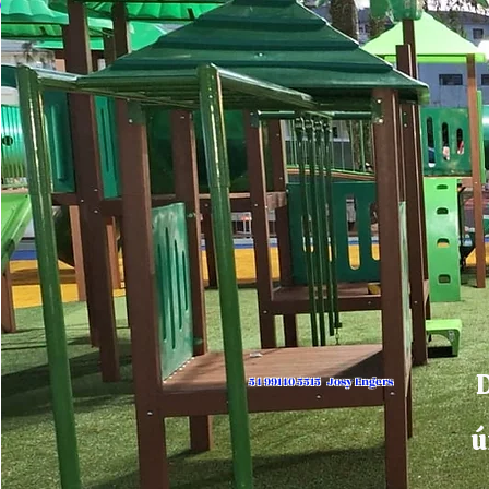
D
54 99140 5515 Josy Engers
ú