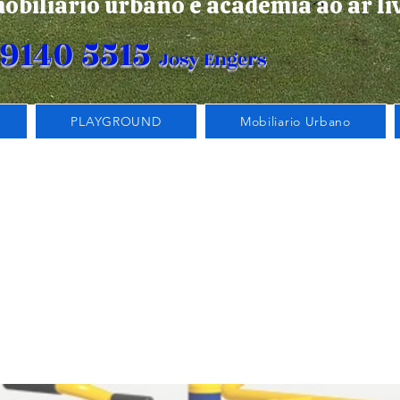
obiliário urbano e academia ao ar li
99140 5515
Josy Engers
PLAYGROUND
Mobiliario Urbano