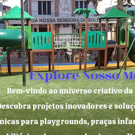
Explore Nosso 
Bem-vindo ao universo criativo 
escubra projetos inovadores e soluç
nicas para playgrounds, praças infan