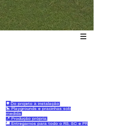
🌳
Do projeto à instalação;
🎠 Playgrounds e pracinhas sob
medida;
📍 Produção própria;
🚚 Entregamos para todo o RS, SC e PR