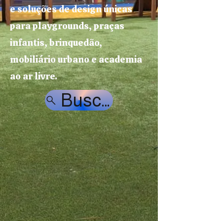
e soluções de design únicas
para playgrounds, praças
infantis, brinquedão,
mobiliário urbano e academia
ao ar livre.
Buscar