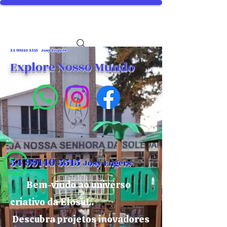
54 99140 5515
Josy Engers
Explore Nosso Mundo
54 99140 5515
Josy Engers
Bem-vindo ao universo
criativo da ElosuL.
Descubra projetos inovadores