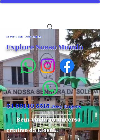
54 99140 5515
Josy Engers
Explore Nosso Mundo
54 99140 5515
Josy Engers
Bem-vindo ao universo
criativo da ElosuL.