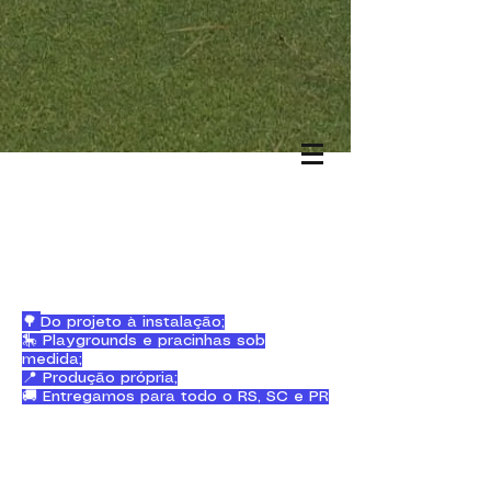
🌳
Do projeto à instalação;
🎠 Playgrounds e pracinhas sob
medida;
📍 Produção própria;
🚚 Entregamos para todo o RS, SC e PR